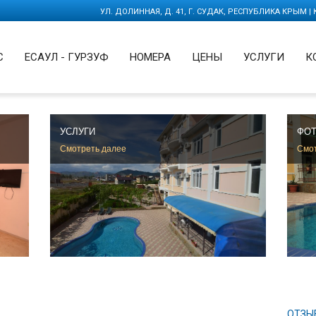
УЛ. ДОЛИННАЯ, Д. 41, Г. СУДАК, РЕСПУБЛИКА КРЫМ |
С
ЕСАУЛ - ГУРЗУФ
НОМЕРА
ЦЕНЫ
УСЛУГИ
К
УСЛУГИ
ФОТ
Смотреть далее
Смот
ОТЗЫ